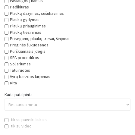
Paslaugos į namus
Pedikiūras
Plaukų dažymas, sušukavimas
Plaukų gydymas
Plaukų priauginimas
Plaukų tiesinimas
Prisegamų plaukų tresai, šinjonai
Proginės šukuosenos
Purškiamasis įdegis
SPA procedūros
Soliariumas
Tatuiruotės
Vyrų barzdos kirpimas
Kita
Kada patalpinta
tik su paveiksliukais
tik su video