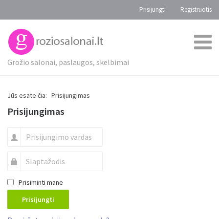
Prisijungti
Registruotis
Grožio salonai, paslaugos, skelbimai
Jūs esate čia:
Prisijungimas
Prisijungimas
Prisiminti mane
Prisijungti