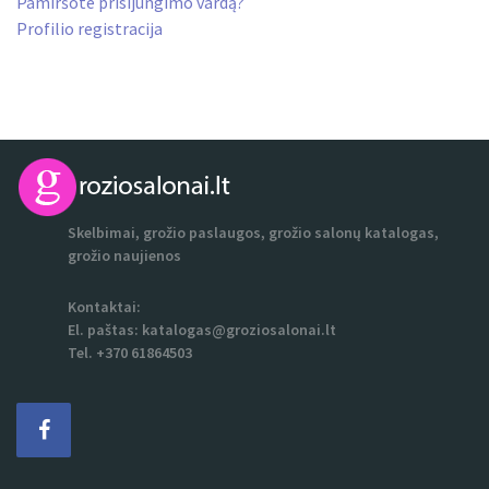
Pamiršote prisijungimo vardą?
Profilio registracija
Skelbimai, grožio paslaugos, grožio salonų katalogas,
grožio naujienos
Kontaktai:
El. paštas:
katalogas@groziosalonai.lt
Tel. +370 61864503