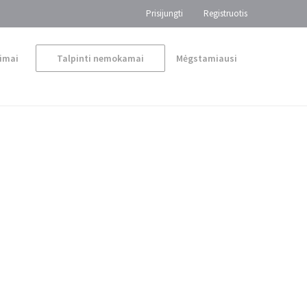
Prisijungti
Registruotis
imai
Talpinti nemokamai
Mėgstamiausi