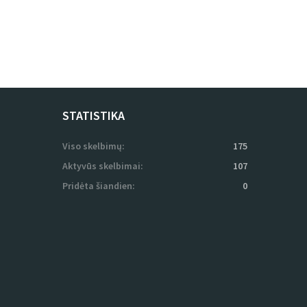
STATISTIKA
Viso skelbimų:
175
Aktyvūs skelbimai:
107
Pridėta šiandien:
0