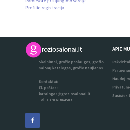
Pamiršote prisijungimo vardą?
Profilio registracija
APIE M
Skelbimai, grožio paslaugos, grožio
Rekvizita
salonų katalogas, grožio naujienos
Partneria
Naudojim
Kontaktai:
Privatumo
El. paštas:
katalogas@groziosalonai.lt
Susisieki
Tel. +370 61864503