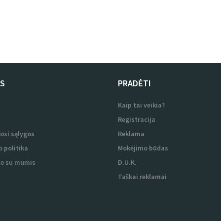
US
PRADĖTI
i
Kaip tai veikia?
i
Registracija
osi sąlygos
Reklama
 politika
Mokėjimo būdas
te su mumis
D.U.K.
Taškai reklamai