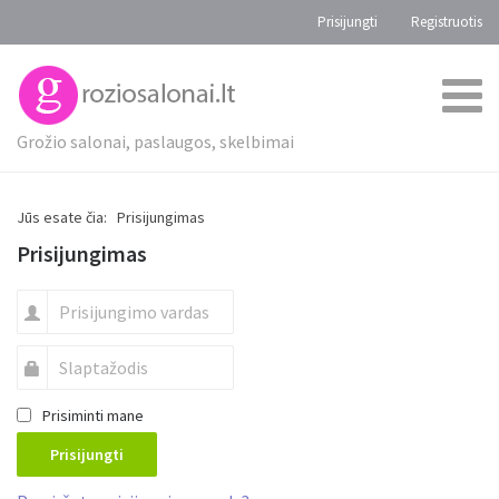
Prisijungti
Registruotis
Grožio salonai, paslaugos, skelbimai
Jūs esate čia:
Prisijungimas
Prisijungimas
Prisiminti mane
Prisijungti