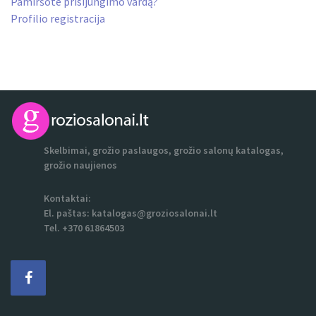
Pamiršote prisijungimo vardą?
Profilio registracija
Skelbimai, grožio paslaugos, grožio salonų katalogas,
grožio naujienos
Kontaktai:
El. paštas:
katalogas@groziosalonai.lt
Tel. +370 61864503