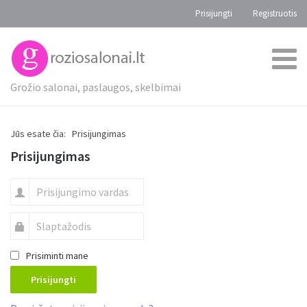
Prisijungti
Registruotis
Grožio salonai, paslaugos, skelbimai
Jūs esate čia:
Prisijungimas
Prisijungimas
Prisiminti mane
Prisijungti