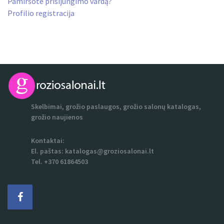
Pamiršote prisijungimo vardą?
Profilio registracija
Skelbimai, grožio paslaugos, grožio salonų katalogas,
grožio naujienos
Kontaktai:
El. paštas:
katalogas@groziosalonai.lt
Tel. +370 61864503