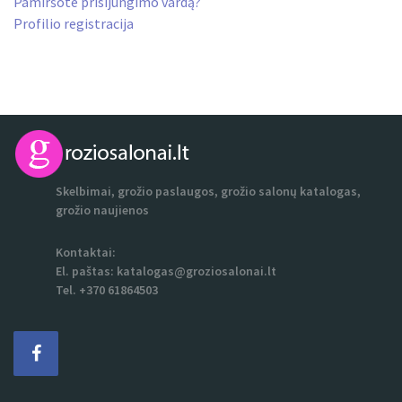
Pamiršote prisijungimo vardą?
Profilio registracija
Skelbimai, grožio paslaugos, grožio salonų katalogas,
grožio naujienos
Kontaktai:
El. paštas:
katalogas@groziosalonai.lt
Tel. +370 61864503