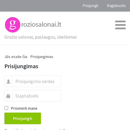
Prisijungti
Registruotis
Grožio salonai, paslaugos, skelbimai
Jūs esate čia:
Prisijungimas
Prisijungimas
Prisiminti mane
Prisijungti