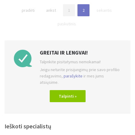
pradėti
ankst
1
2
sekantis
paskutinis
GREITAI IR LENGVAI!
Talpnkite pisitatymus nemokamai!
Jeigu neturite prisijungimų prie savo profilio
redagavimo,
parašykite
ir mes jums
atsiųsime.
Talpinti »
Ieškoti specialistų