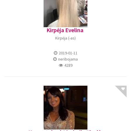
Kirpėja Evelina
Kirpėja (-as)
2019-01-11
neribojama
4289