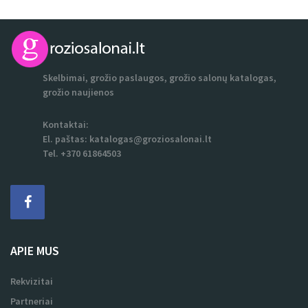
Skelbimai, grožio paslaugos, grožio salonų katalogas,
grožio naujienos
Kontaktai:
El. paštas:
katalogas@groziosalonai.lt
Tel. +370 61864503
APIE MUS
Rekvizitai
Partneriai