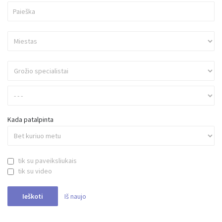
Kada patalpinta
tik su paveiksliukais
tik su video
Iš naujo
Ieškoti