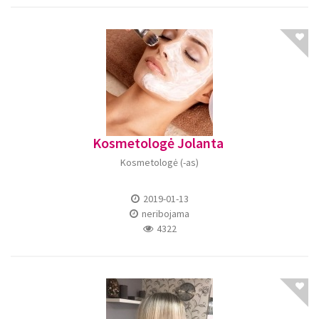
Kosmetologė Jolanta
Kosmetologė (-as)
2019-01-13
neribojama
4322