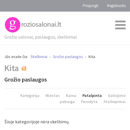
Prisijungti
Registruotis
Grožio salonai, paslaugos, skelbimai
Jūs esate čia:
Skelbimai
Grožio paslaugos
Kita
Kita
Grožio paslaugos
Kategorija
Miestas
Kaina
Patalpinta
Galiojimo
pabaiga
Parodyta
Atsiliepimai
Šioje kategorijoje nėra skelbimų