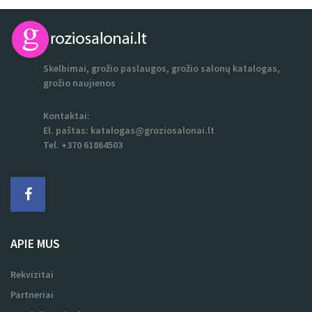
Skelbimai, grožio paslaugos, grožio salonų katalogas,
grožio naujienos
Kontaktai:
El. paštas:
katalogas@groziosalonai.lt
Tel. +370 61864503
APIE MUS
Rekvizitai
Partneriai