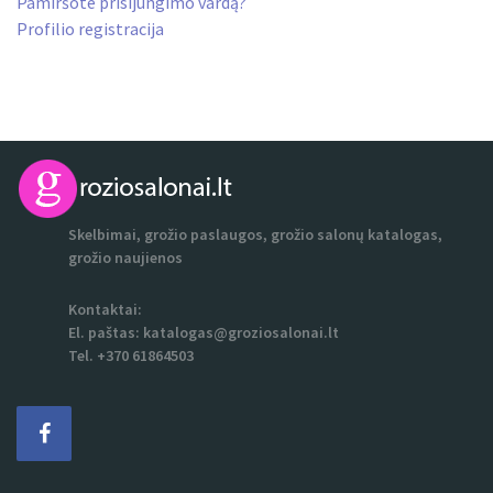
Pamiršote prisijungimo vardą?
Profilio registracija
Skelbimai, grožio paslaugos, grožio salonų katalogas,
grožio naujienos
Kontaktai:
El. paštas:
katalogas@groziosalonai.lt
Tel. +370 61864503