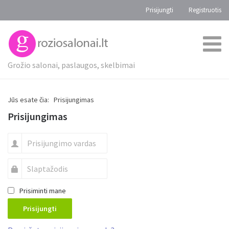
Prisijungti
Registruotis
Grožio salonai, paslaugos, skelbimai
Jūs esate čia:
Prisijungimas
Prisijungimas
Prisiminti mane
Prisijungti