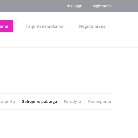
Prisijungti
Registruotis
imai
Talpinti nemokamai
Mėgstamiausi
talpinta
Galiojimo pabaiga
Parodyta
Atsiliepimai