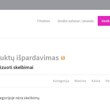
Titulinis
Grožio salonai / įmonės
Skelb
uktų išpardavimas
izuoti skelbimai
Kategorija
Miestas
Kaina
Pa
tegorijoje nėra skelbimų