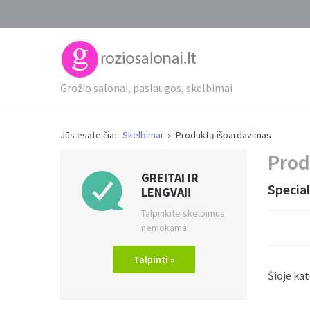
Grožio salonai, paslaugos, skelbimai
Jūs esate čia:
Skelbimai
Produktų išpardavimas
Prod
GREITAI IR
Special
LENGVAI!
Talpinkite skelbimus
nemokamai!
Talpinti »
Šioje ka