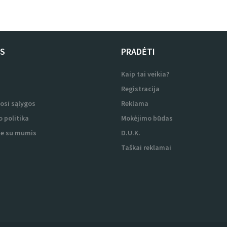
US
PRADĖTI
i
Kaip tai veikia?
i
Registracija
osi sąlygos
Reklama
 politika
Mokėjimo būdas
te su mumis
D.U.K.
Taškai reklamai