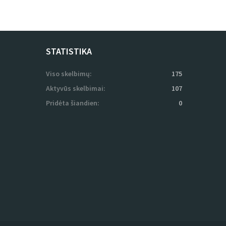
STATISTIKA
Viso skelbimų:
175
Aktyvūs skelbimai:
107
Pridėta šiandien:
0