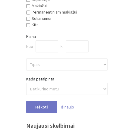
Makiažui
Permanentiniam makiažui
Soliariumui
Kita
Kaina
Nuo
Iki
Kada patalpinta
Iš naujo
Ieškoti
Naujausi skelbimai