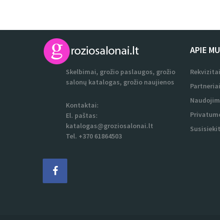
APIE M
Skelbimai, grožio paslaugos, grožio
Rekvizita
salonų katalogas, grožio naujienos
Partneria
Naudojim
Kontaktai:
Privatumo
El. paštas:
katalogas@groziosalonai.lt
Susisieki
Tel. +370 61864503