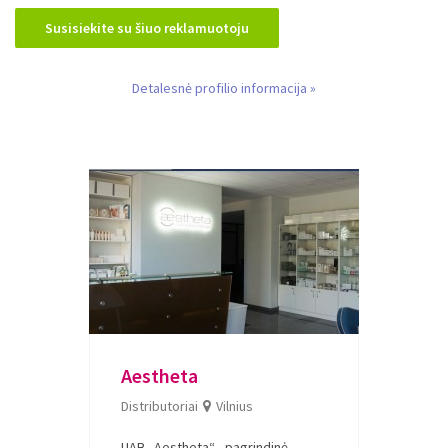
Išsiųsta
Susisiekite su šiuo reklamuotoju
Detalesnė profilio informacija »
Aestheta
Distributoriai
Vilnius
UAB „Aestheta“ - pagrindinė