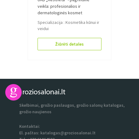
veikla: profesionalios ir
dermatologinės kosmet
Specializacija :
Kosmetika kūnui ir
veidui
Žiūrėti detales
Skelbimai, grožio paslaugos, grožio salonų katalogas,
grožio naujienos
Kontaktai:
El. paštas:
katalogas@groziosalonai.lt