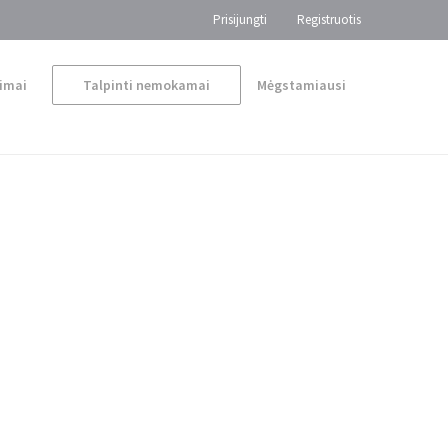
Prisijungti
Registruotis
imai
Talpinti nemokamai
Mėgstamiausi