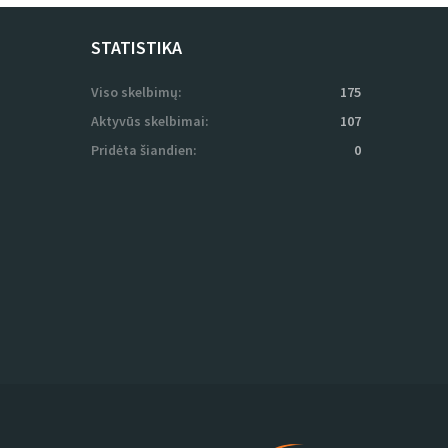
STATISTIKA
Viso skelbimų:
175
Aktyvūs skelbimai:
107
Pridėta šiandien:
0