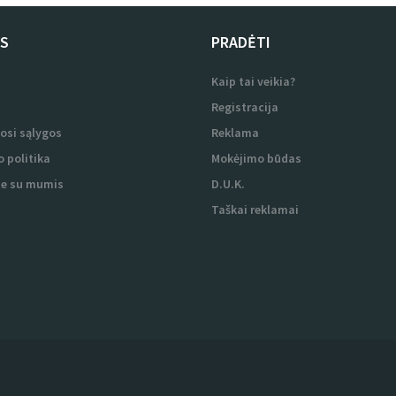
US
PRADĖTI
i
Kaip tai veikia?
i
Registracija
osi sąlygos
Reklama
 politika
Mokėjimo būdas
te su mumis
D.U.K.
Taškai reklamai