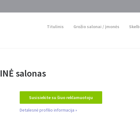
Pranešimas
Titulinis
Grožio salonai / įmonės
Skelb
INĖ salonas
Išsiųsta
Susisiekite su šiuo reklamuotoju
Detalesnė profilio informacija »