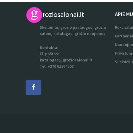
APIE M
Skelbimai, grožio paslaugos, grožio
Rekvizita
salonų katalogas, grožio naujienos
Partneria
Naudojim
Kontaktai:
Privatumo
El. paštas:
katalogas@groziosalonai.lt
Susisieki
Tel. +370 61864503