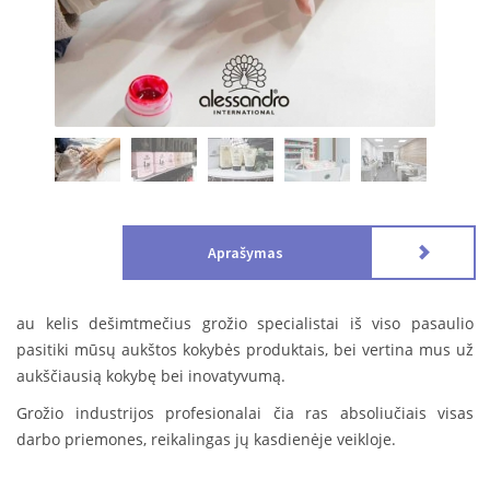
Aprašymas
au kelis dešimtmečius grožio specialistai iš viso pasaulio
pasitiki mūsų aukštos kokybės produktais, bei vertina mus už
aukščiausią kokybę bei inovatyvumą.
Grožio industrijos profesionalai čia ras absoliučiais visas
darbo priemones, reikalingas jų kasdienėje veikloje.
Mūsų misija – profesionaliai ir lanksčiai tenkinti klientų
poreikius, pristatant
aukščiausios kokybės visame pasaulyje
gerai žinomą produktą už geriausią kainą!