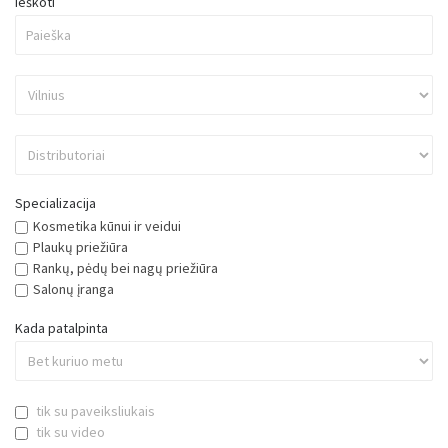
Specializacija
Kosmetika kūnui ir veidui
Plaukų priežiūra
Rankų, pėdų bei nagų priežiūra
Salonų įranga
Kada patalpinta
tik su paveiksliukais
tik su video
Iš naujo
Ieškoti