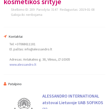
kosmetikos srityje
Skelbimo ID:
289
Parodyta:
3147
Redaguotas:
2019-01-08
Galioja iki:
neribojama
Kontaktai
Jūsų vardas
Tel: +37068611181
El. paštas:
info@alessandro.lt
Adresas: Antakalnio g. 38, Vilnius, LT-10305
Jūsų el. Paštas
www.alessandro.lt
Patalpino
Pranešimas
ALESSANDRO INTERNATIONAL
atstovai Lietuvoje UAB SOFIKOS