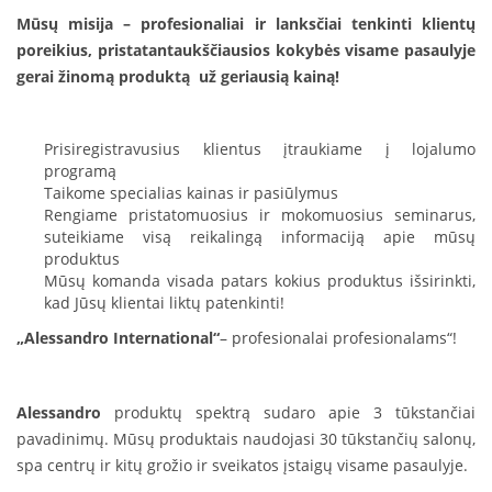
Prisiregistravusius klientus įtraukiame į lojalumo
programą
Taikome specialias kainas ir pasiūlymus
Rengiame pristatomuosius ir mokomuosius seminarus,
suteikiame visą reikalingą informaciją apie mūsų
produktus
Mūsų komanda visada patars kokius produktus išsirinkti,
kad Jūsų klientai liktų patenkinti!
„Alessandro International“
– profesionalai profesionalams“!
Alessandro
produktų spektrą sudaro apie 3 tūkstančiai
pavadinimų. Mūsų produktais naudojasi 30 tūkstančių salonų,
spa centrų ir kitų grožio ir sveikatos įstaigų visame pasaulyje.
Alessandro
atranda nagų dizaino rinkos tendencijas
naudodama pažangius, apsaugotus patentais produktus.