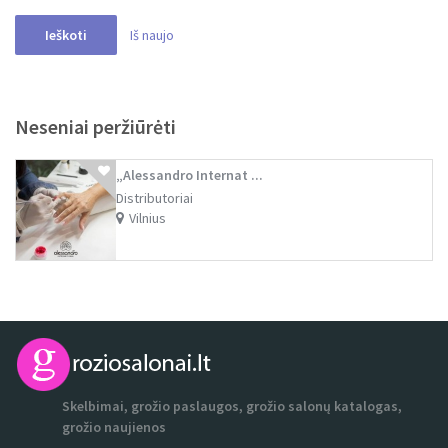
Neseniai peržiūrėti
„Alessandro Internat ...
Distributoriai
Vilnius
Skelbimai, grožio paslaugos, grožio salonų katalogas,
grožio naujienos
Kontaktai:
El. paštas:
katalogas@groziosalonai.lt
Tel. +370 61864503