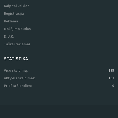
Mokėjimo būdas
D.U.K.
Taškai reklamai
STATISTIKA
Viso skelbimų:
175
Aktyvūs skelbimai:
107
Pridėta šiandien:
0
UAB SEIKA © Visos teisės saugomos.