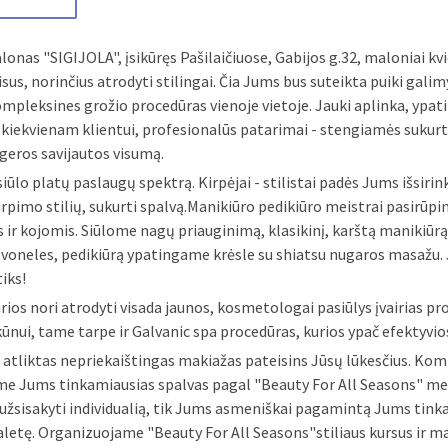
lonas "SIGIJOLA", įsikūręs Pašilaičiuose, Gabijos g.32, maloniai kvi
isus, norinčius atrodyti stilingai. Čia Jums bus suteikta puiki gali
ompleksines grožio procedūras vienoje vietoje. Jauki aplinka, ypat
kiekvienam klientui, profesionalūs patarimai - stengiamės sukurt
 geros savijautos visumą.
iūlo platų paslaugų spektrą. Kirpėjai - stilistai padės Jums išsirin
rpimo stilių, sukurti spalvą.Manikiūro pedikiūro meistrai pasirūpi
 ir kojomis. Siūlome nagų priauginimą, klasikinį, karštą manikiūrą
 voneles, pedikiūrą ypatingame krėsle su shiatsu nugaros masažu.
tiks!
rios nori atrodyti visada jaunos, kosmetologai pasiūlys įvairias pr
 kūnui, tame tarpe ir Galvanic spa procedūras, kurios ypač efektyvio
ų atliktas nepriekaištingas makiažas pateisins Jūsų lūkesčius. Kom
me Jums tinkamiausias spalvas pagal "Beauty For All Seasons" me
 užsisakyti individualią, tik Jums asmeniškai pagamintą Jums tink
aletę. Organizuojame "Beauty For All Seasons"stiliaus kursus ir m
 Prekiaujame "Beauty For All Seasons" kosmetika.