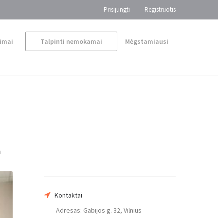
Prisijungti
Registruotis
imai
Talpinti nemokamai
Mėgstamiausi
a
Kontaktai
Adresas: Gabijos g. 32, Vilnius