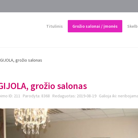
Titulinis
Grožio salonai / įmonės
Skelb
IGIJOLA, grožio salonas
GIJOLA, grožio salonas
imo ID:
211
Parodyta:
8368
Redaguotas:
2019-08-19
Galioja iki:
neribojam