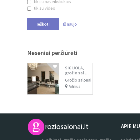
tik su paveiksliukais
tik su video
Iš naujo
Ieškoti
Neseniai peržiūrėti
SIGIJOLA,
grožio sal ...
Grožio salonai
Vilnius
APIE M