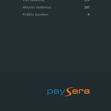
Viso skelbimų:
175
Aktyvūs skelbimai:
107
Pridėta šiandien:
0