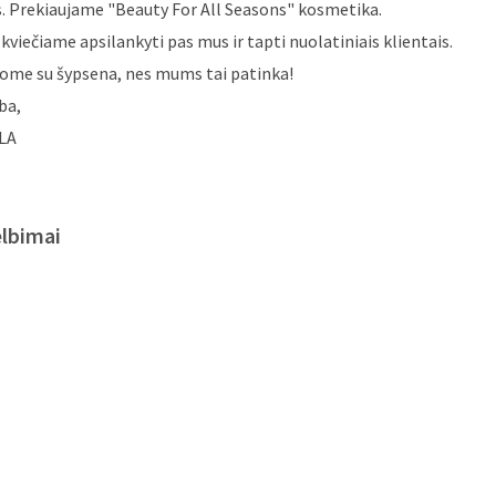
kviečiame apsilankyti pas mus ir tapti nuolatiniais klientais.
rome su šypsena, nes mums tai patinka!
ba,
LA
elbimai