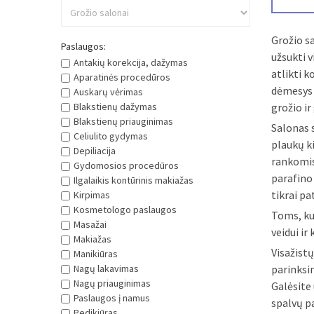
Grožio sa
užsukti v
Paslaugos:
atlikti k
Antakių korekcija, dažymas
Aparatinės procedūros
dėmesys 
Auskarų vėrimas
grožio ir
Blakstienų dažymas
Salonas s
Blakstienų priauginimas
plaukų ki
Celiulito gydymas
rankomis
Depiliacija
Gydomosios procedūros
parafino
Ilgalaikis kontūrinis makiažas
tikrai pa
Kirpimas
Toms, ku
Kosmetologo paslaugos
veidui ir
Masažai
Makiažas
Visažist
Manikiūras
parinksi
Nagų lakavimas
Galėsite
Nagų priauginimas
spalvų p
Paslaugos į namus
pamokas.
Pedikiūras