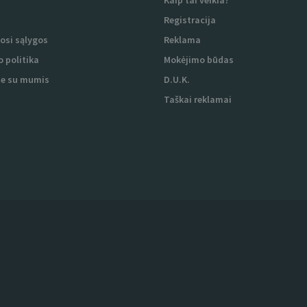
i
Kaip tai veikia?
i
Registracija
osi sąlygos
Reklama
 politika
Mokėjimo būdas
te su mumis
D.U.K.
Taškai reklamai