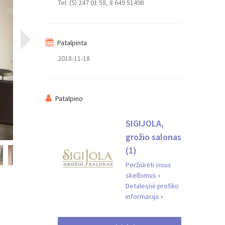
Tel: (5) 247 01 58, 8 649 51498
Patalpinta
Jūsų vardas
2018-11-18
Jūsų el. Paštas
Patalpino
SIGIJOLA,
Pranešimas
grožio salonas
(1)
Peržiūrėti visus
skelbimus »
Detalesnė profilio
informacija »