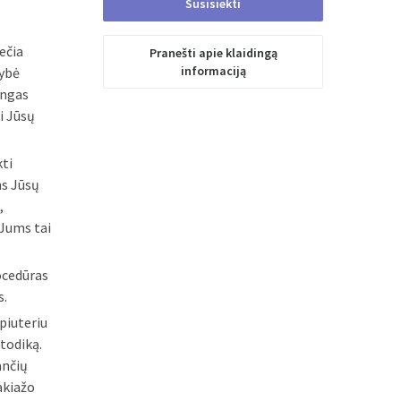
Susisiekti
ečia
Pranešti apie klaidingą
mybė
Išsiųsta
informaciją
ingas
i Jūsų
kti
ns Jūsų
,
 Jums tai
ocedūras
s.
piuteriu
todiką.
ančių
akiažo