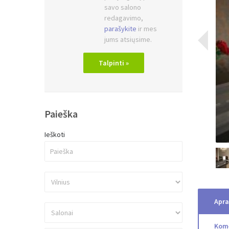
savo salono
redagavimo,
parašykite
ir mes
jums atsiųsime.
Talpinti »
Paieška
Ieškoti
Apr
Kom