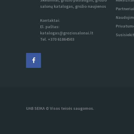
Skelbimai, grožio paslaugos, grožio
Rekvizita
salonų katalogas, grožio naujienos
Partneria
Naudojim
Kontaktai:
Privatumo
El. paštas:
katalogas@groziosalonai.lt
Susisieki
Tel. +370 61864503
UAB SEIKA © Visos teisės saugomos.