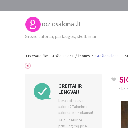
Grožio salonai, paslaugos, skelbimai
Jūs esate čia:
Grožio salonai / įmonės
Grožio salonai
S
SI
GREITAI IR
Skelb
LENGVAI!
Neradote savo
salono? Talpnkite
salonus nemokamai!
Jeigu neturite
prisijungimų prie