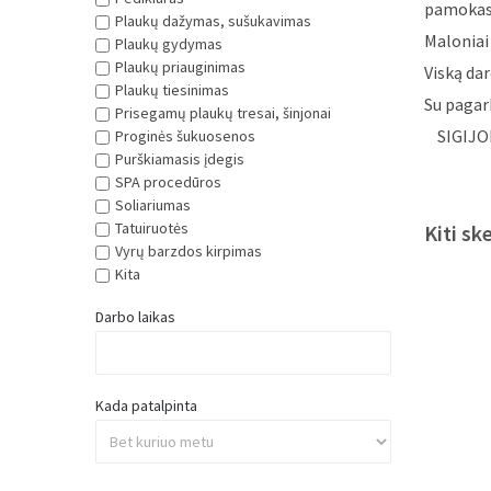
Plaukų dažymas, sušukavimas
Maloniai 
Plaukų gydymas
Viską da
Plaukų priauginimas
Su pagar
Plaukų tiesinimas
Prisegamų plaukų tresai, šinjonai
SIGIJO
Proginės šukuosenos
Purškiamasis įdegis
SPA procedūros
Soliariumas
Kiti sk
Tatuiruotės
Vyrų barzdos kirpimas
Kita
Darbo laikas
Kada patalpinta