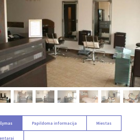
ašymas
Papildoma informacija
Miestas
entarai