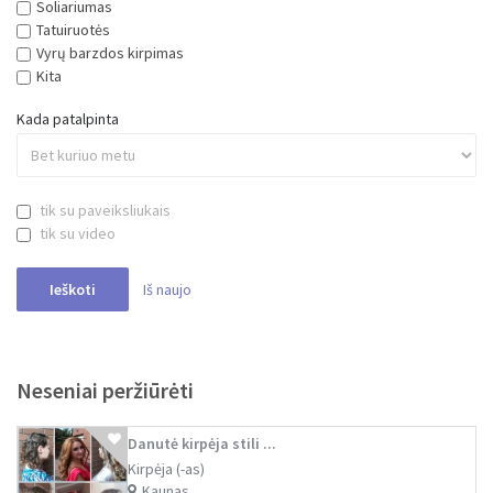
Soliariumas
Tatuiruotės
Vyrų barzdos kirpimas
Kita
Kada patalpinta
tik su paveiksliukais
tik su video
Iš naujo
Ieškoti
Neseniai peržiūrėti
Danutė kirpėja stili ...
Kirpėja (-as)
Kaunas