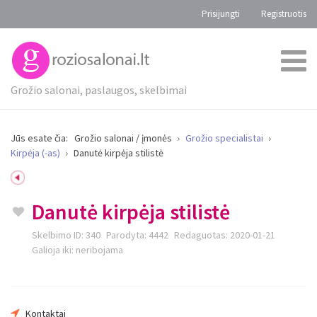
Prisijungti
Registruotis
Grožio salonai, paslaugos, skelbimai
Jūs esate čia:
Grožio salonai / įmonės
Grožio specialistai
Kirpėja (-as)
Danutė kirpėja stilistė
Danutė kirpėja stilistė
Skelbimo ID:
340
Parodyta:
4442
Redaguotas:
2020-01-21
Galioja iki:
neribojama
Kontaktai