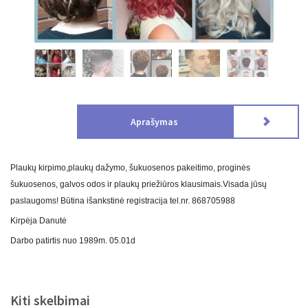
Aprašymas
Plaukų kirpimo,plaukų dažymo, šukuosenos pakeitimo, proginės
šukuosenos, galvos odos ir plaukų priežiūros klausimais.Visada jūsų
paslaugoms! Būtina išankstinė registracija tel.nr. 868705988
Kirpėja Danutė
Darbo patirtis nuo 1989m. 05.01d
Kiti skelbimai