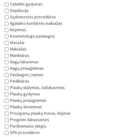
Celiulito gydymas
Depiliacija
Gydomosios procedūros
Ilgalaikis kontūrinis makiažas
Kirpimas
Kosmetologo paslaugos
Masažai
Makiažas
Manikiūras
Nagų lakavimas
Nagų priauginimas
Paslaugos į namus
Pedikiūras
Plaukų dažymas, sušukavimas
Plaukų gydymas
Plaukų priauginimas
Plaukų tiesinimas
Prisegamų plaukų tresai, šinjonai
Proginės šukuosenos
Purškiamasis įdegis
SPA procedūros