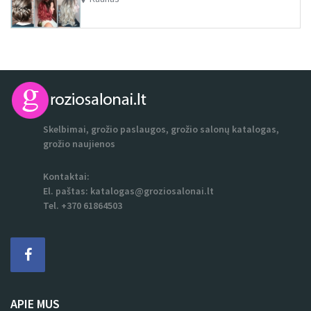
Skelbimai, grožio paslaugos, grožio salonų katalogas,
grožio naujienos
Kontaktai:
El. paštas:
katalogas@groziosalonai.lt
Tel. +370 61864503
APIE MUS