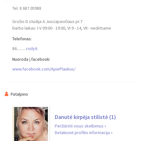
Tel. 8 687 05988
Grožio D studija A.Juozapavičiaus pr.7
Darbo laikas: I-V 09:00 - 19:00, VI 9 - 14, VII - nedirbame
Telefonas:
Jūsų vardas
86..........
rodyti
Nuoroda į facebook:
Jūsų el. Paštas
www.facebook.com/ApiePlaukus/
Pranešimas
Patalpino
Danutė kirpėja stilistė
(1)
Peržiūrėti visus skelbimus »
Detalesnė profilio informacija »