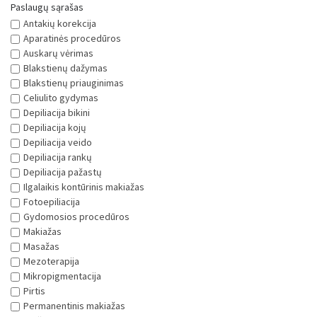
Auskarų vėrimas
Blakstienų dažymas
Blakstienų priauginimas
Celiulito gydymas
Depiliacija bikini
Depiliacija kojų
Depiliacija veido
Depiliacija rankų
Depiliacija pažastų
Ilgalaikis kontūrinis makiažas
Fotoepiliacija
Gydomosios procedūros
Makiažas
Masažas
Mezoterapija
Mikropigmentacija
Pirtis
Permanentinis makiažas
Purškiamasis įdegis
SPA procedūros
Soliariumas