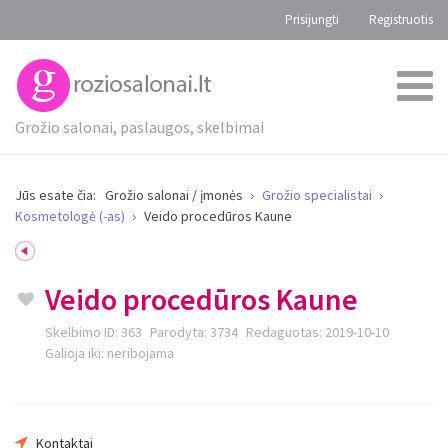
Prisijungti
Registruotis
Grožio salonai, paslaugos, skelbimai
Jūs esate čia:
Grožio salonai / įmonės
Grožio specialistai
Kosmetologė (-as)
Veido procedūros Kaune
Jūsų vardas
Veido procedūros Kaune
Skelbimo ID:
363
Parodyta:
3734
Redaguotas:
2019-10-10
Jūsų el. Paštas
Galioja iki:
neribojama
Pranešimas
Kontaktai