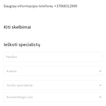
Kiti skelbimai
Ieškoti specialistų
Paslaugų sąrašas
Antakių korekcija
Aparatinės procedūros