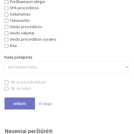
Tatuiruotės
Veido procedūros
Veido valymai
Veido procedūros vyrams
Kita
Kada patalpinta
tik su paveiksliukais
tik su video
Iš naujo
Ieškoti
Neseniai peržiūrėti
Veido procedūros Kau ...