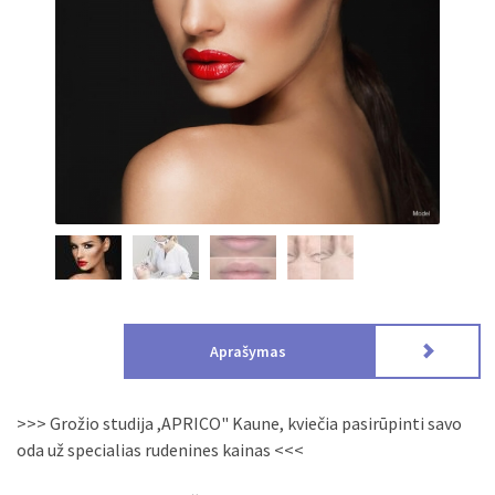
Aprašymas
>>> Grožio studija ,APRICO" Kaune, kviečia pasirūpinti savo
oda už specialias rudenines kainas <<<
- Ilgalaikis PLAUKELIŲ ŠALINIMAS elektroepiliatoriumi ( 1
val. - 27 eur ). Procedūros metu plaukelio svogūnėlis
nudeginamas ir plaukas išimamas iš odos. Po kelių procedūrų