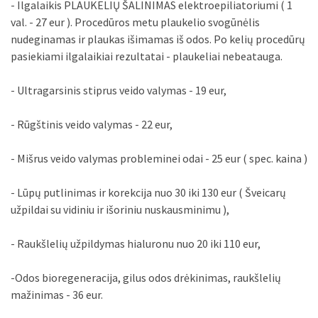
pasiekiami ilgalaikiai rezultatai - plaukeliai nebeatauga.
- Ultragarsinis stiprus veido valymas - 19 eur,
- Rūgštinis veido valymas - 22 eur,
- Mišrus veido valymas probleminei odai - 25 eur ( spec. kaina )
- Lūpų putlinimas ir korekcija nuo 30 iki 130 eur ( Šveicarų
užpildai su vidiniu ir išoriniu nuskausminimu ),
- Raukšlelių užpildymas hialuronu nuo 20 iki 110 eur,
-Odos bioregeneracija, gilus odos drėkinimas, raukšlelių
mažinimas - 36 eur.
Daugiau informacijos telefonu: +37068312999