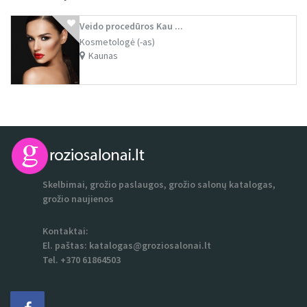
Kosmetologė (-as)
Kaunas
Skelbimai, grožio paslaugos, grožio salonų katalogas,
grožio naujienos
Kontaktai:
El. paštas:
katalogas@groziosalonai.lt
Tel. +370 61864503