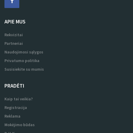
APIE MUS
Rekvizitai
Partneriai
Naudojimosi sąlygos
Privatumo politika
Susisiekite su mumis
PRADĖTI
Kaip tai veikia?
Registracija
Reklama
Mokėjimo būdas
D.U.K.
Taškai reklamai