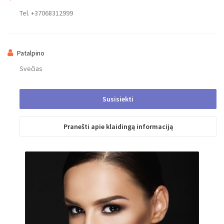
Tel. +37068312999
Patalpino
Svečias
Susisiekti
Išsiųsta
Pranešti apie klaidingą informaciją