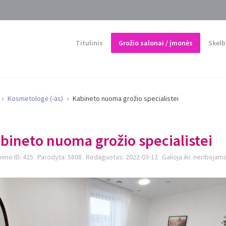
Titulinis
Grožio salonai / įmonės
Skelb
Kosmetologė (-as)
Kabineto nuoma grožio specialistei
bineto nuoma grožio specialistei
imo ID:
425
Parodyta:
5808
Redaguotas:
2022-03-12
Galioja iki:
neribojam