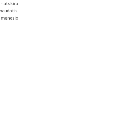
 - atskira
 naudotis
i mėnesio