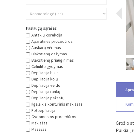
Paslaugų sąrašas
Antakių korekcija
Aparatinės procedūros
Auskarų vėrimas
Blakstienų dažymas
Blakstienų priauginimas
Celiulito gydymas
Depiliacija bikini
Depiliacija kojų
Depiliacija veido
Apr
Depiliacija rankų
Depiliacija pažastų
Ilgalaikis kontūrinis makiažas
Kom
Fotoepiliacija
Gydomosios procedūros
Grožio st
Makiažas
Masažas
Puikiai į