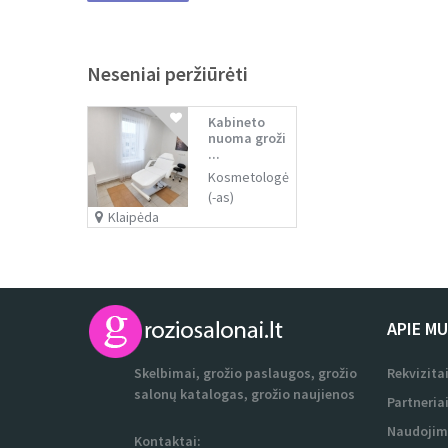
Neseniai peržiūrėti
Kabineto
nuoma groži
...
Kosmetologė
(-as)
Klaipėda
APIE M
Skelbimai, grožio paslaugos, grožio
Rekvizita
salonų katalogas, grožio naujienos
Partneria
Naudojim
Kontaktai: