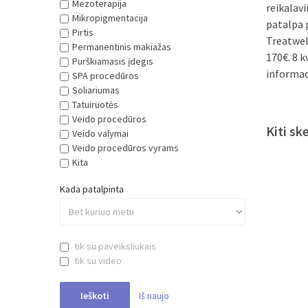
Mezoterapija
reikalavi
Mikropigmentacija
patalpa 
Pirtis
Treatwel
Permanentinis makiažas
170€. 8 
Purškiamasis įdegis
informac
SPA procedūros
Soliariumas
Tatuiruotės
Veido procedūros
Kiti sk
Veido valymai
Veido procedūros vyrams
Kita
Kada patalpinta
tik su paveiksliukais
tik su video
Iš naujo
Ieškoti