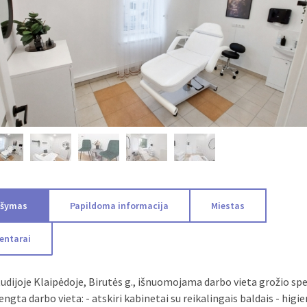
ašymas
Papildoma informacija
Miestas
entarai
udijoje Klaipėdoje, Birutės g., išnuomojama darbo vieta grožio spec
rengta darbo vieta: - atskiri kabinetai su reikalingais baldais - higi