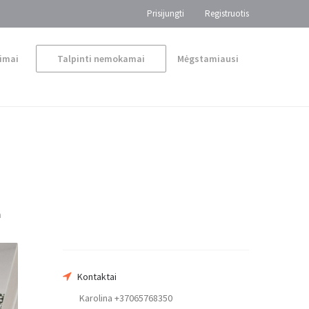
Prisijungti
Registruotis
imai
Talpinti nemokamai
Mėgstamiausi
a
Jūsų vardas
Kontaktai
Karolina +37065768350