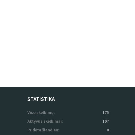
STATISTIKA
Viso skelbimų:
175
Aktyvūs skelbimai:
107
Pridėta šiandien:
0