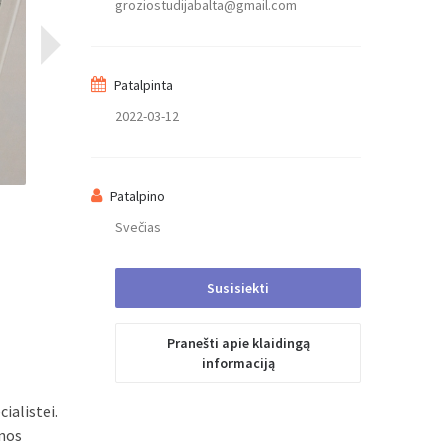
groziostudijabalta@gmail.com
Jūsų el. Paštas
Patalpinta
Pranešimas
2022-03-12
Patalpino
Svečias
Susisiekti
Pranešti apie klaidingą
Išsiųsta
informaciją
ialistei.
enos