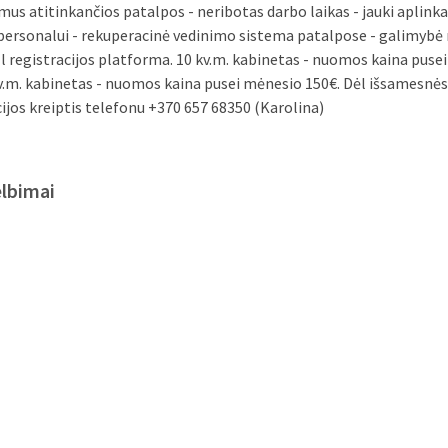
mus atitinkančios patalpos - neribotas darbo laikas - jauki aplinka
personalui - rekuperacinė vedinimo sistema patalpose - galimybė
l registracijos platforma. 10 kv.m. kabinetas - nuomos kaina puse
kv.m. kabinetas - nuomos kaina pusei mėnesio 150€. Dėl išsamesnės
ijos kreiptis telefonu +370 657 68350 (Karolina)
elbimai