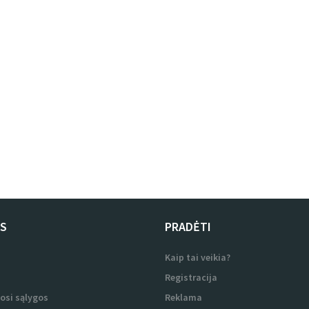
US
PRADĖTI
i
Kaip tai veikia?
i
Registracija
osi sąlygos
Reklama