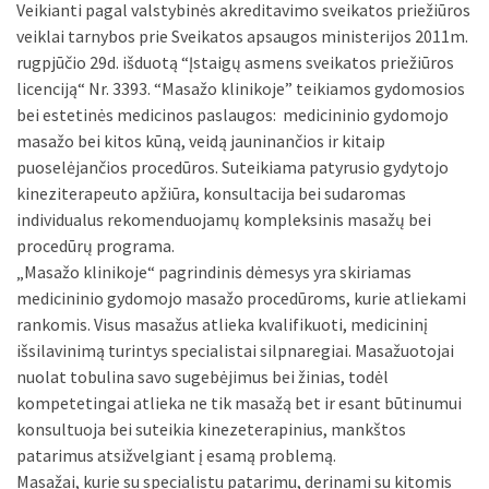
Aprašymas
UAB “Masažo klinika” – medicinos įstaiga įsteigta 2010 m.
Veikianti pagal valstybinės akreditavimo sveikatos priežiūros
veiklai tarnybos prie Sveikatos apsaugos ministerijos 2011m.
rugpjūčio 29d. išduotą “Įstaigų asmens sveikatos priežiūros
licenciją“ Nr. 3393. “Masažo klinikoje” teikiamos gydomosios
bei estetinės medicinos paslaugos: medicininio gydomojo
masažo bei kitos kūną, veidą jauninančios ir kitaip
puoselėjančios procedūros. Suteikiama patyrusio gydytojo
kineziterapeuto apžiūra, konsultacija bei sudaromas
individualus rekomenduojamų kompleksinis masažų bei