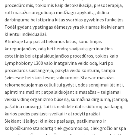
procedūrų programa.
„Masažo klinikoje“ pagrindinis dėmesys yra skiriamas
medicininio gydomojo masažo procedūroms, kurie atliekami
rankomis. Visus masažus atlieka kvalifikuoti, medicininį
išsilavinimą turintys specialistai silpnaregiai. Masažuotojai
nuolat tobulina savo sugebėjimus bei žinias, todėl
kompetetingai atlieka ne tik masažą bet ir esant būtinumui
konsultuoja bei suteikia kinezeterapinius, mankštos
patarimus atsižvelgiant į esamą problemą.
Masažai, kurie su specialistu patarimu, derinami su kitomis
procedūromis, tokiomis kaip detoksikacija, presoterapija,
roll masažu sureguliuoja medžiagų apykaitą, didina
darbingumą bei stiprina kitas svarbias gyvybines funkcijos.
Todėl gydant ypatingas dėmesys yra skiriamas kiekvienam
klientui individualiai.
Klinikoje taip pat atliekamos kitos, kūno linijas
koreguojančios, odą bei bendrą savijautą gerinančios
estetinės bei atpalaiduojančios procedūros, tokios kaip
Lymphobiony L300 valo ir atgaivina veido odą, kuri po