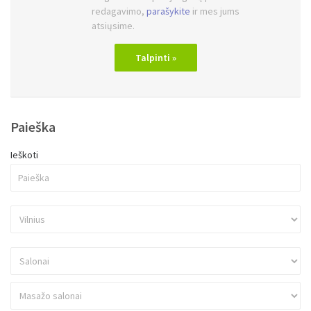
Kiti skelbimai
GREITAI IR LENGVAI!
Neradote savo salono? Talpnkite salonus
nemokamai!
Jeigu neturite prisijungimų prie savo salono
redagavimo,
parašykite
ir mes jums
atsiųsime.
Talpinti »
Paieška