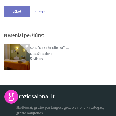
SPA masažai
Tradiciniai masažai
Vakuuminiai masažai
Veido masažai
Kada patalpinta
tik su paveiksliukais
tik su video
Iš naujo
Ieškoti
Neseniai peržiūrėti
UAB "Masažo Klinika" ...
Masažo salonai