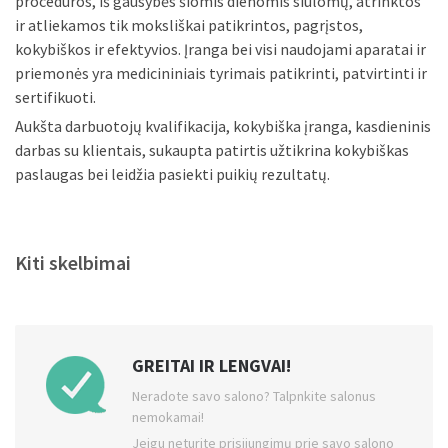
procedūros sustangrėja, pakyla veido kontūrai, tampa
šviesesnė bei skaistesnė; vakuuminis Starvac masažas
rekomenduojamas celiulitui gydyti, odos senėjimui lėtinti,
apimtims mažinti; atpalaiduojantis masažas – teigiamai
veikia vidinę organizmo būseną, sumažina dirglumą, įtampą,
pašalina nuovargį. Tai tik nedidelė dalis siūlomų paslaugų,
kurios padės pasijusti sveikai ir atrodyti gražiai.
Siekiant išlaikyti klinikos paslaugų patikimumo ir
kokybiškumo standartą tiek gydomosios, tiek grožio ar spa
procedūros, iš gausybės šiomis dienomis siūlomų, atrinktos
ir atliekamos tik moksliškai patikrintos, pagrįstos,
kokybiškos ir efektyvios. Įranga bei visi naudojami aparatai ir
priemonės yra medicininiais tyrimais patikrinti, patvirtinti ir
sertifikuoti.
Aukšta darbuotojų kvalifikacija, kokybiška įranga, kasdieninis
darbas su klientais, sukaupta patirtis užtikrina kokybiškas
paslaugas bei leidžia pasiekti puikių rezultatų.