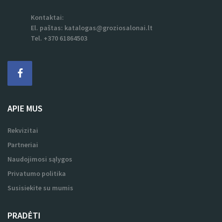
Vilnius
Skelbimai, grožio paslaugos, grožio salonų katalogas,
grožio naujienos
Kontaktai:
El. paštas:
katalogas@groziosalonai.lt
Tel. +370 61864503
APIE MUS