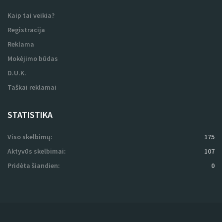
Rekvizitai
Partneriai
Naudojimosi sąlygos
Privatumo politika
Susisiekite su mumis
PRADĖTI
Kaip tai veikia?
Registracija
Reklama
Mokėjimo būdas
D.U.K.
Taškai reklamai