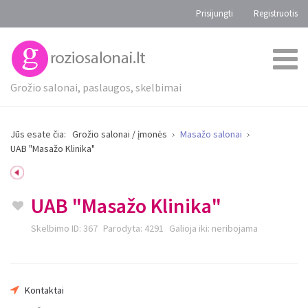
Prisijungti
Registruotis
Grožio salonai, paslaugos, skelbimai
Jūs esate čia:
Grožio salonai / įmonės
Masažo salonai
UAB "Masažo Klinika"
UAB "Masažo Klinika"
Skelbimo ID:
367
Parodyta:
4291
Galioja iki:
neribojama
Kontaktai
Jūsų vardas