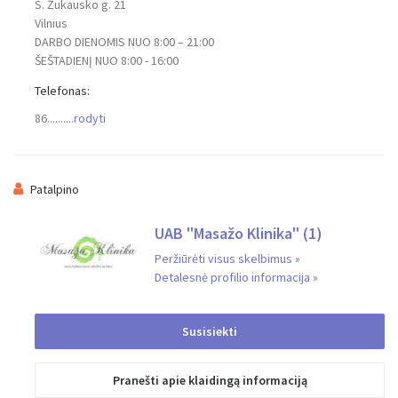
S. Žukausko g. 21
Vilnius
DARBO DIENOMIS NUO 8:00 – 21:00
ŠEŠTADIENĮ NUO 8:00 - 16:00
Jūsų el. Paštas
Telefonas:
86..........
rodyti
Pranešimas
Patalpino
UAB "Masažo Klinika"
(1)
Peržiūrėti visus skelbimus »
Detalesnė profilio informacija »
Susisiekti
Išsiųsta
Pranešti apie klaidingą informaciją