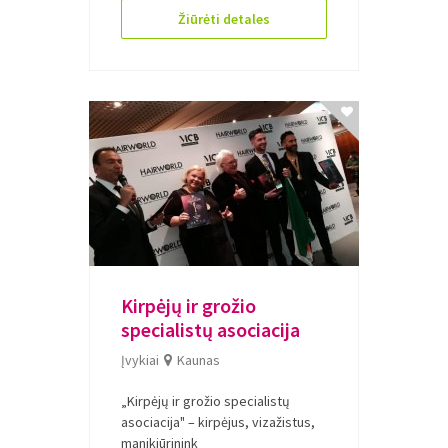
Žiūrėti detales
Kirpėjų ir grožio
specialistų asociacija
Įvykiai
Kaunas
„Kirpėjų ir grožio specialistų
asociacija" – kirpėjus, vizažistus,
manikiūrinink