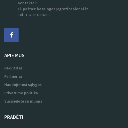
Kontaktai:
El. paštas:
katalogas@groziosalonai.lt
Tel. +370 61864503
APIE MUS
Rekvizitai
Partneriai
Naudojimosi sąlygos
Privatumo politika
Susisiekite su mumis
PRADĖTI