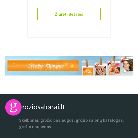
Žiūrėti detales
Skelbimai, grožio paslaugos, grožio salonų katalogas,
grožio naujienos